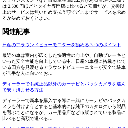
ガソリンスタンドなど自動車整備の工具がある店舗や工場で
は 2,500 円ほどとタイヤ専門店に比べると安価だが、交換以
上のサービスは無いため支払う額でどこまでサービスを求め
るか決めておくとよい。
関連記事
日産のアラウンドビューモニターを勧める 3 つのポイント
最近の車は室内が広くした快適性の向上や、自動ブレーキと
いった安全性能も向上している中、日産の車種に搭載されて
いる四方を見渡せるアラウンドビューモニターが安全で駐車
が苦手な人に向いてお…
ディーラーでも純正品以外のカーナビとバックカメラを選ん
で安く済ませる方法
ディーラーで新車を購入する際に一緒にカーナビやバックカ
メラも付けようとすると基本的には純正のカタログから製品
を選ぶことになるが、カー用品店など市販されている製品に
比べると高額で選べる…