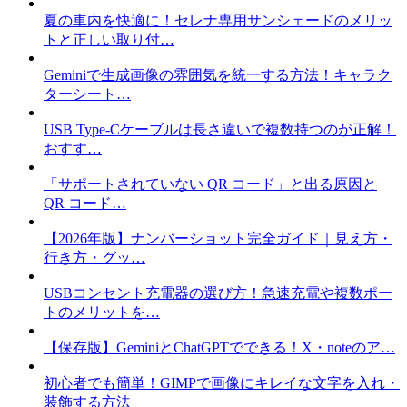
夏の車内を快適に！セレナ専用サンシェードのメリッ
トと正しい取り付…
Geminiで生成画像の雰囲気を統一する方法！キャラク
ターシート…
USB Type-Cケーブルは長さ違いで複数持つのが正解！
おすす…
「サポートされていない QR コード」と出る原因と
QR コード…
【2026年版】ナンバーショット完全ガイド｜見え方・
行き方・グッ…
USBコンセント充電器の選び方！急速充電や複数ポー
トのメリットを…
【保存版】GeminiとChatGPTでできる！X・noteのア…
初心者でも簡単！GIMPで画像にキレイな文字を入れ・
装飾する方法