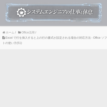
ホーム
/
Office活用
/
Excel で行を挿入すると上の行の書式が設定される場合の対応方法 - Office ソフ
トの使い方(51)