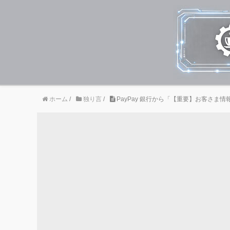
ホーム
/
独り言
/
PayPay 銀行から「【重要】お客さま