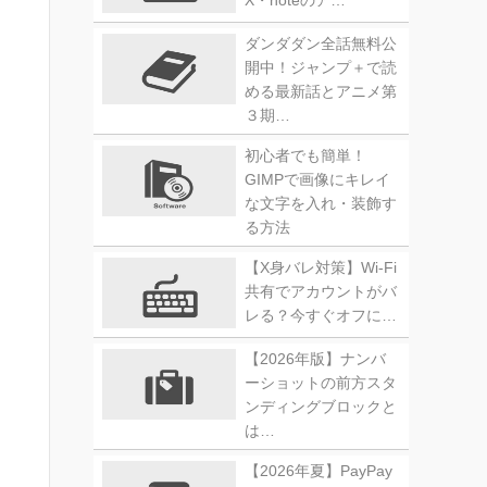
X・noteのア…
ダンダダン全話無料公
開中！ジャンプ＋で読
める最新話とアニメ第
３期…
初心者でも簡単！
GIMPで画像にキレイ
な文字を入れ・装飾す
る方法
【X身バレ対策】Wi-Fi
共有でアカウントがバ
レる？今すぐオフに…
【2026年版】ナンバ
ーショットの前方スタ
ンディングブロックと
は…
【2026年夏】PayPay