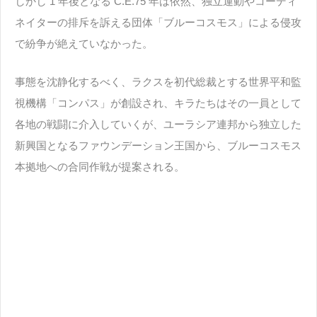
しかし 1 年後となる C.E.75 年は依然、独立運動やコーディ
ネイターの排斥を訴える団体「ブルーコスモス」による侵攻
で紛争が絶えていなかった。
事態を沈静化するべく、ラクスを初代総裁とする世界平和監
視機構「コンパス」が創設され、キラたちはその一員として
各地の戦闘に介入していくが、ユーラシア連邦から独立した
新興国となるファウンデーション王国から、ブルーコスモス
本拠地への合同作戦が提案される。