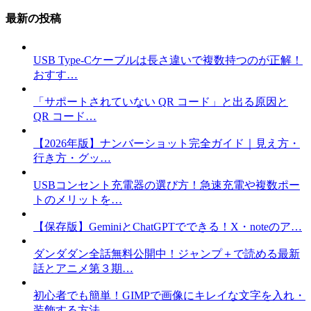
最新の投稿
USB Type-Cケーブルは長さ違いで複数持つのが正解！
おすす…
「サポートされていない QR コード」と出る原因と
QR コード…
【2026年版】ナンバーショット完全ガイド｜見え方・
行き方・グッ…
USBコンセント充電器の選び方！急速充電や複数ポー
トのメリットを…
【保存版】GeminiとChatGPTでできる！X・noteのア…
ダンダダン全話無料公開中！ジャンプ＋で読める最新
話とアニメ第３期…
初心者でも簡単！GIMPで画像にキレイな文字を入れ・
装飾する方法