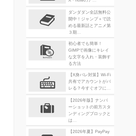
X・noteのア…
ダンダダン全話無料公
開中！ジャンプ＋で読
める最新話とアニメ第
３期…
初心者でも簡単！
GIMPで画像にキレイ
な文字を入れ・装飾す
る方法
【X身バレ対策】Wi-Fi
共有でアカウントがバ
レる？今すぐオフに…
【2026年版】ナンバ
ーショットの前方スタ
ンディングブロックと
は…
【2026年夏】PayPay